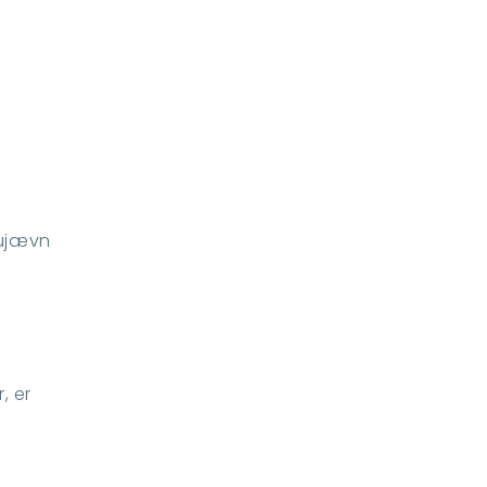
 ujævn
, er