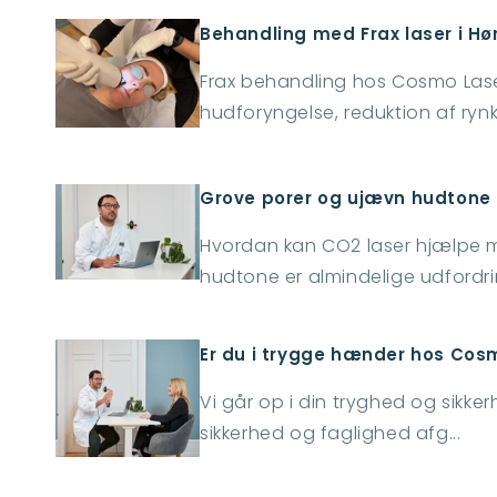
Behandling med Frax laser i H
Frax behandling hos Cosmo Laser
hudforyngelse, reduktion af rynke
Grove porer og ujævn hudtone 
Hvordan kan CO2 laser hjælpe 
hudtone er almindelige udfordrin
Er du i trygge hænder hos Cos
Vi går op i din tryghed og sikke
sikkerhed og faglighed afg...