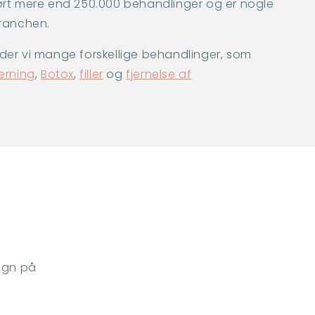
ørt mere end 250.000 behandlinger og er nogle
branchen.
der vi mange forskellige behandlinger, som
erning
,
Botox
,
filler
og
fjernelse af
tegn på