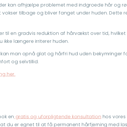
 der kan afhjælpe problemet med indgroede hår og rød
t vokser tilbage og bliver fanget under huden. Dette r
 til en gradvis reduktion af hårvækst over tid, hvilk
 ikke længere irriterer huden.
kan man opnå glat og hårfri hud uden bekymringer for
rt og selvtillid.
ng her.
ook en
gratis og uforpligtende konsultation
hos vores 
at du er egnet til at få permanent hårfjerning med la