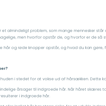
r et almindeligt problem, som mange mennesker står ove
gelige, men hvorfor opstår de, og hvorfor er de så
oede hår og røde knopper opstår, og hvad du kan gøre,
per?
 huden i stedet for at vokse ud af hårsækken. Dette ka
ndelige årsager til indgroede hår. Når håret skæres tæ
resulterer i indgroede hår.