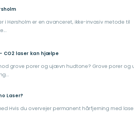
ørsholm
 i Hørsholm er en avanceret, ikke-invasiv metode til
...
- CO2 laser kan hjælpe
mod grove porer og ujævn hudtone? Grove porer og
g...
mo Laser?
rhed Hvis du overvejer permanent hårfjerning med laser