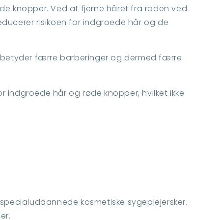
e knopper. Ved at fjerne håret fra roden ved
educerer risikoen for indgroede hår og de
et betyder færre barberinger og dermed færre
 indgroede hår og røde knopper, hvilket ikke
specialuddannede kosmetiske sygeplejersker.
ser.