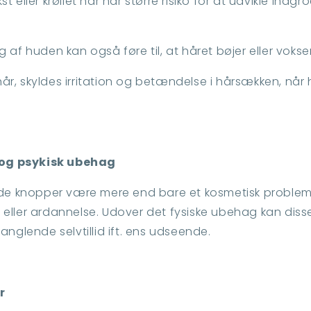
ller krøllet hår har større risiko for at udvikle indgr
ng af huden kan også føre til, at håret bøjer eller vokse
r, skyldes irritation og betændelse i hårsækken, når h
 og psykisk ubehag
e knopper være mere end bare et kosmetisk problem. 
ner eller ardannelse. Udover det fysiske ubehag kan dis
anglende selvtillid ift. ens udseende.
r