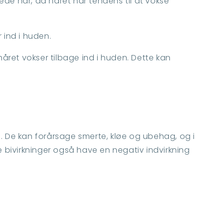
oede hår, da håret har tendens til at vokse
r ind i huden.
året vokser tilbage ind i huden. Dette kan
De kan forårsage smerte, kløe og ubehag, og i
se bivirkninger også have en negativ indvirkning