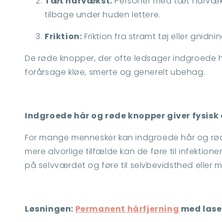
Tæt hårvækst:
Personer med tæt hårvækst e
tilbage under huden lettere.
Friktion:
Friktion fra stramt tøj eller gnidni
De røde knopper, der ofte ledsager indgroede hå
forårsage kløe, smerte og generelt ubehag.
Indgroede hår og røde knopper giver fysisk
For mange mennesker kan indgroede hår og rød
mere alvorlige tilfælde kan de føre til infektio
på selvværdet og føre til selvbevidsthed eller m
Løsningen:
Permanent hårfjerning
med lase