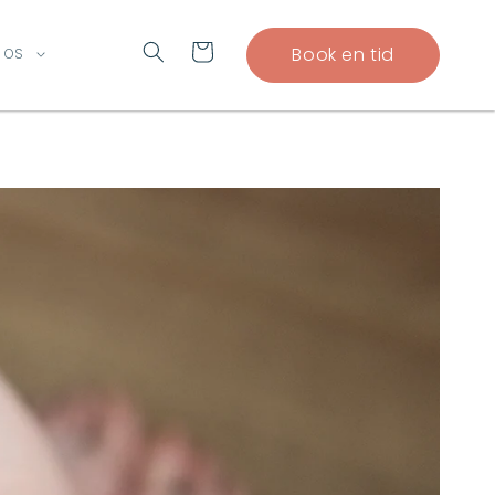
Indkøbskurv
Book en tid
 OS