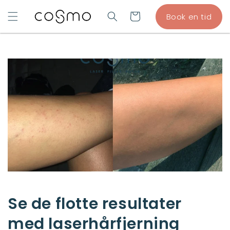
GÅ TIL
Indkøbskurv
Book en tid
INDHOLD
Se de flotte resultater
med laserhårfjerning