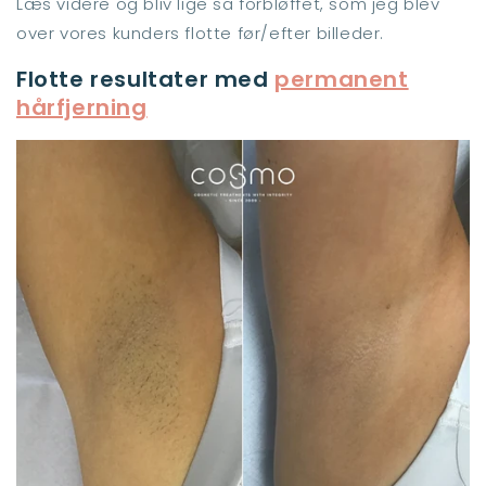
Læs videre og bliv lige så forbløffet, som jeg blev
over vores kunders flotte før/efter billeder.
Flotte resultater med
permanent
hårfjerning