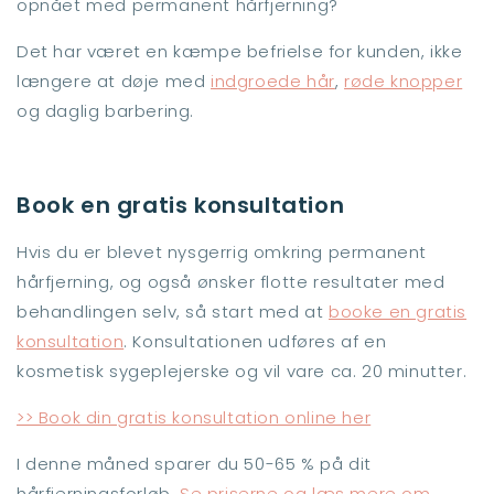
opnået med permanent hårfjerning?
Det har været en kæmpe befrielse for kunden, ikke
længere at døje med
indgroede hår
,
røde knopper
og daglig barbering.
Book en gratis konsultation
Hvis du er blevet nysgerrig omkring permanent
hårfjerning, og også ønsker flotte resultater med
behandlingen selv, så start med at
booke en gratis
konsultation
. Konsultationen udføres af en
kosmetisk sygeplejerske og vil vare ca. 20 minutter.
>> Book din gratis konsultation online her
I denne måned sparer du 50-65 % på dit
hårfjerningsforløb.
Se priserne og læs mere om