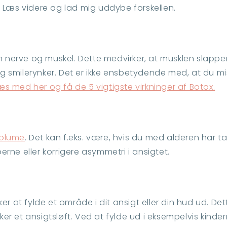
 Læs videre og lad mig uddybe forskellen.
m nerve og muskel. Dette medvirker, at musklen slapper
 smilerynker. Det er ikke ensbetydende med, at du mis
æs med her og få de 5 vigtigste virkninger af Botox.
 volume
. Det kan f.eks. være, hvis du med alderen har ta
berne eller korrigere asymmetri i ansigtet.
ker at fylde et område i dit ansigt eller din hud ud. 
nsker et ansigtsløft. Ved at fylde ud i eksempelvis ki