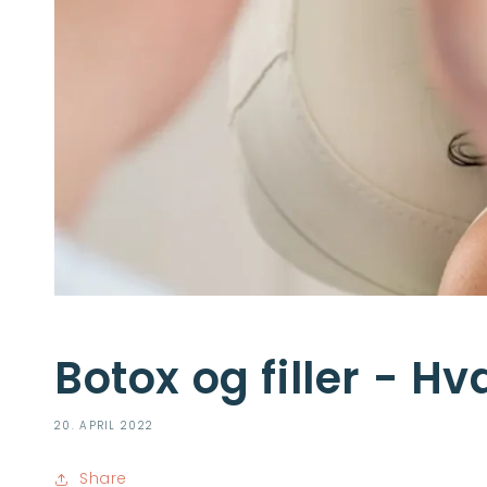
Botox og filler - Hv
20. APRIL 2022
Share