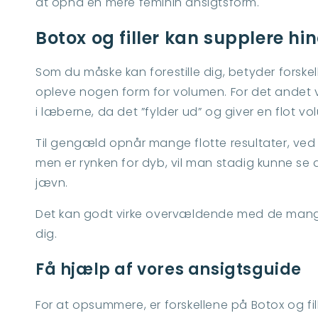
at opnå en mere feminin ansigtsform.
Botox og filler kan supplere h
Som du måske kan forestille dig, betyder forskell
opleve nogen form for volumen. For det andet ville
i læberne, da det ”fylder ud” og giver en flot v
Til gengæld opnår mange flotte resultater, ved 
men er rynken for dyb, vil man stadig kunne se d
jævn.
Det kan godt virke overvældende med de mange 
dig.
Få hjælp af vores ansigtsguide
For at opsummere, er forskellene på
Botox og fil