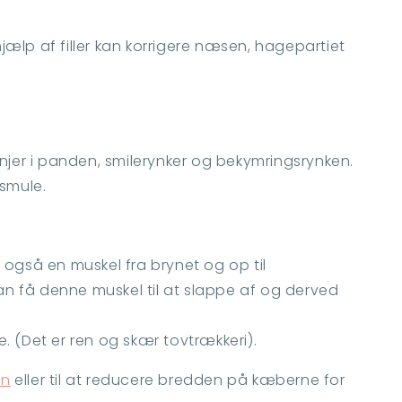
jælp af filler kan korrigere næsen, hagepartiet
linjer i panden, smilerynker og bekymringsrynken.
 smule.
 også en muskel fra brynet og op til
an få denne muskel til at slappe af og derved
e. (Det er ren og skær tovtrækkeri).
en
eller til at reducere bredden på kæberne for