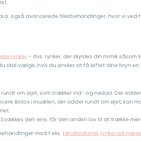
et.
l.a. også avancerede fillerbehandlinger, hvor vi ved h
iske rynker
– dvs. rynker, der skyldes din mimik såsom 
, du skal vælge, hvis du ønsker at få løftet dine bryn en
l rundt om øjet, som trækker ind- og nedad. Der sidder
cere Botox i musklen, der sidder rundt om øjet, kan m
net.
vej. Svækkes den ene, får den anden lov til at trække mer
ehandlinger mod f.eks.
tandkødssmil
,
rynker på næs