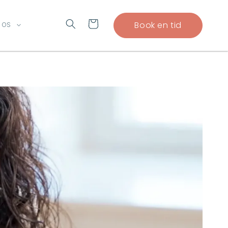
Indkøbskurv
Book en tid
 OS