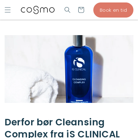
GÅ TIL
Indkøbskurv
Book en tid
INDHOLD
Derfor bør Cleansing
Complex fra iS CLINICAL