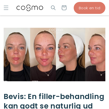
GÅ TIL
Indkøbskurv
Book en tid
INDHOLD
Bevis: En filler-behandling
kan godt se naturlig ud