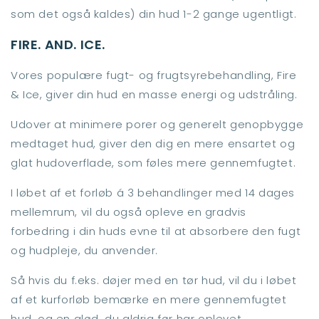
som det også kaldes) din hud 1-2 gange ugentligt.
FIRE. AND. ICE.
Vores populære fugt- og frugtsyrebehandling, Fire
& Ice, giver din hud en masse energi og udstråling.
Udover at minimere porer og generelt genopbygge
medtaget hud, giver den dig en mere ensartet og
glat hudoverflade, som føles mere gennemfugtet.
I løbet af et forløb á 3 behandlinger med 14 dages
mellemrum, vil du også opleve en gradvis
forbedring i din huds evne til at absorbere den fugt
og hudpleje, du anvender.
Så hvis du f.eks. døjer med en tør hud, vil du i løbet
af et kurforløb bemærke en mere gennemfugtet
hud, og en glød, du aldrig før har oplevet.