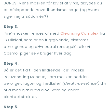
BONUS: Mens masken får lov til at virke, tilbydes du
en afslappende hovedbundsmassage (og hvem
siger nej til sådan én?).
Step 3.
‘Fire’-masken renses af med
Cleansing Complex
fra
iS Clinical, som er en fugtgivende, ekstremt
beroligende og pH-neutral rensegelé, alle vi
Cosmo-piger selv bruger hvér dag.
Step 4.
Så er det tid til den lindrende ‘ice’-maske.
Rejuvenating Masque, som masken hedder,
beroliger, fugter og ‘nedkøler’
(deraf navnet ‘ice’)
din
hud med hjælp fra aloe-vera og andre
planteekstrakter.
Step 5.