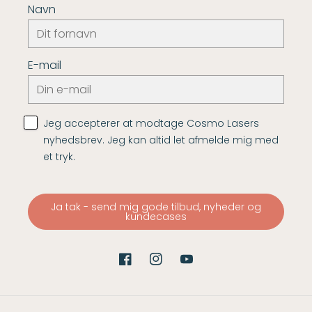
Navn
E-mail
Jeg accepterer at modtage Cosmo Lasers
nyhedsbrev. Jeg kan altid let afmelde mig med
et tryk.
Ja tak - send mig gode tilbud, nyheder og
kundecases
Facebook
Instagram
YouTube