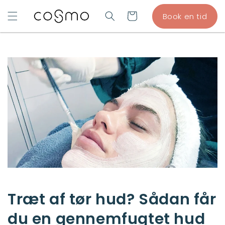
GÅ TIL
Indkøbskurv
Book en tid
INDHOLD
Træt af tør hud? Sådan får
du en gennemfugtet hud