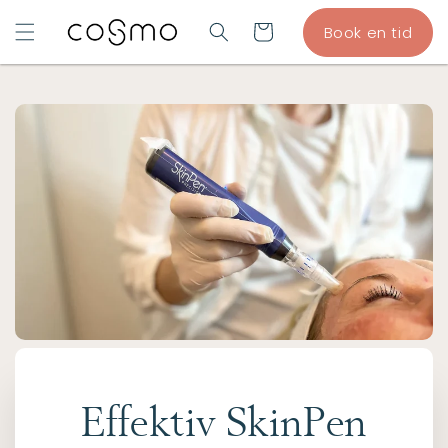
GÅ TIL
Indkøbskurv
Book en tid
INDHOLD
Effektiv SkinPen