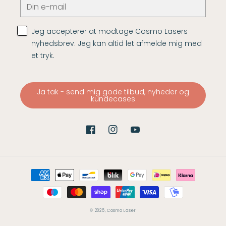
Jeg accepterer at modtage Cosmo Lasers
nyhedsbrev. Jeg kan altid let afmelde mig med
et tryk.
Ja tak - send mig gode tilbud, nyheder og
kundecases
Facebook
Instagram
YouTube
Betalingsmetoder
© 2026,
Cosmo Laser