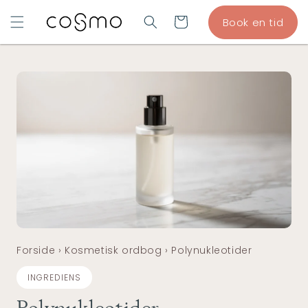
GÅ TIL
Indkøbskurv
Book en tid
INDHOLD
Forside
›
Kosmetisk ordbog
›
Polynukleotider
INGREDIENS