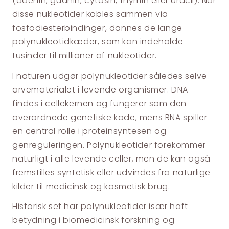
(adenin, guanin, cytosin, thymin eller uracil). Når
disse nukleotider kobles sammen via
fosfodiesterbindinger, dannes de lange
polynukleotidkæder, som kan indeholde
tusinder til millioner af nukleotider.
I naturen udgør polynukleotider således selve
arvematerialet i levende organismer. DNA
findes i cellekernen og fungerer som den
overordnede genetiske kode, mens RNA spiller
en central rolle i proteinsyntesen og
genreguleringen. Polynukleotider forekommer
naturligt i alle levende celler, men de kan også
fremstilles syntetisk eller udvindes fra naturlige
kilder til medicinsk og kosmetisk brug.
Historisk set har polynukleotider især haft
betydning i biomedicinsk forskning og