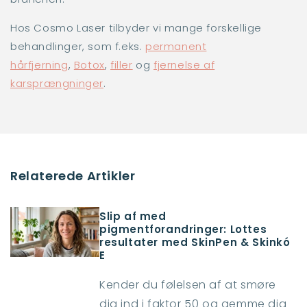
Hos Cosmo Laser tilbyder vi mange forskellige
behandlinger, som f.eks.
permanent
hårfjerning
,
Botox
,
filler
og
fjernelse af
karsprængninger
.
Relaterede Artikler
Slip af med
pigmentforandringer: Lottes
resultater med SkinPen & Skinkó
E
Kender du følelsen af at smøre
dig ind i faktor 50 og gemme dig