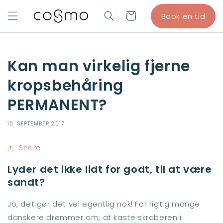
GÅ TIL
Indkøbskurv
Book en tid
INDHOLD
Kan man virkelig fjerne
kropsbehåring
PERMANENT?
10. SEPTEMBER 2017
Share
Lyder det ikke lidt for godt, til at være
sandt?
Jo, det gør det vel egentlig nok! For rigtig mange
danskere drømmer om, at kaste skraberen i