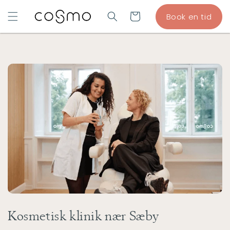
GÅ TIL
Indkøbskurv
Book en tid
INDHOLD
Kosmetisk klinik nær Sæby