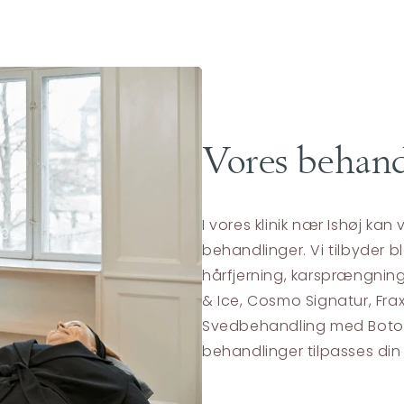
Vores behand
I vores klinik nær Ishøj ka
behandlinger. Vi tilbyder b
hårfjerning, karsprængninge
& Ice, Cosmo Signatur, Fra
Svedbehandling med Botox, 
behandlinger tilpasses din