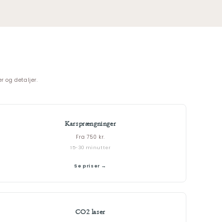
r og detaljer.
Karsprængninger
Fra 750 kr.
15-30 minutter
Se priser →
CO2 laser