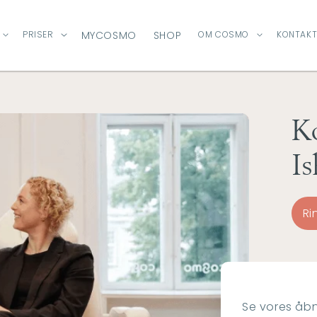
PRISER
MYCOSMO
SHOP
OM COSMO
KONTAKT
K
Is
Ri
Se vores åbn