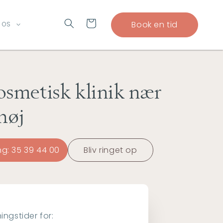
Indkøbskurv
Book en tid
 OS
osmetisk klinik nær
høj
ng: 35 39 44 00
Bliv ringet op
ingstider for: