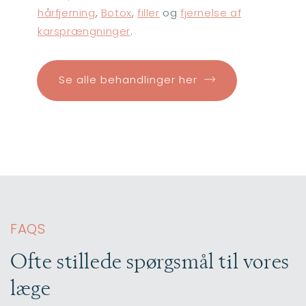
hårfjerning
,
Botox
,
filler
og
fjernelse af
karsprængninger
.
Se alle behandlinger her
FAQS
Ofte stillede spørgsmål til vores
læge