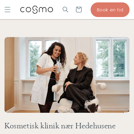
GÅ TIL
Indkøbskurv
Book en tid
INDHOLD
Kosmetisk klinik nær Hedehusene