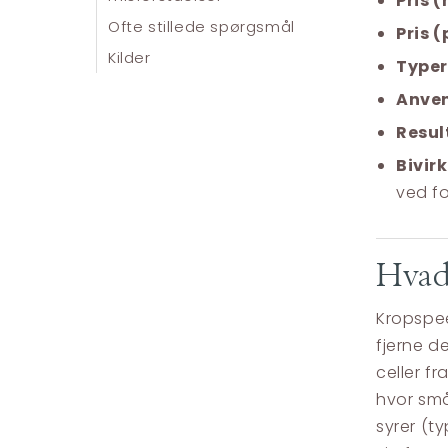
Pris 
Ofte stillede spørgsmål
Pris (
Kilder
Typer
Anven
Resul
Bivir
ved fo
Hvad
Kropspee
fjerne d
celler f
hvor små 
syrer (t