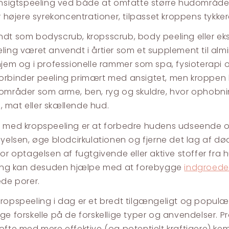
ansigtspeeling ved både at omfatte større hudområde
er højere syrekoncentrationer, tilpasset kroppens tykke
dt som bodyscrub, kropsscrub, body peeling eller eksf
ling været anvendt i årtier som et supplement til almi
hjem og i professionelle rammer som spa, fysioterapi og
orbinder peeling primært med ansigtet, men kroppe
områder som arme, ben, ryg og skuldre, hvor ophobni
ru, mat eller skællende hud.
 med kropspeeling er at forbedre hudens udseende o
nyelsen, øge blodcirkulationen og fjerne det lag af død
for optagelsen af fugtgivende eller aktive stoffer fra 
ering kan desuden hjælpe med at forebygge
indgroede
ede porer.
ropspeeling i dag er et bredt tilgængeligt og populær
ge forskelle på de forskellige typer og anvendelser. P
ofte med mere effektive (og potentielt kraftigere) kemik