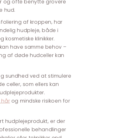
r og ofte benytte grovere
re hud.
oliering af kroppen, har
ndelig hudpleje, både i
 kosmetiske klinikker.
n kan have samme behov –
ng af døde hudceller kan
g sundhed ved at stimulere
e celler, som ellers kan
hudplejeprodukter.
 hår
og mindske risikoen for
t hudplejeprodukt, er der
rofessionelle behandlinger
alier eller teknikker end