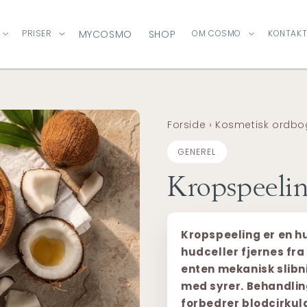
PRISER
MYCOSMO
SHOP
OM COSMO
KONTAKT
Forside
›
Kosmetisk ordbo
GENEREL
Kropspeeli
Kropspeeling er en h
hudceller fjernes fr
enten mekanisk slibn
med syrer. Behandlin
forbedrer blodcirkul