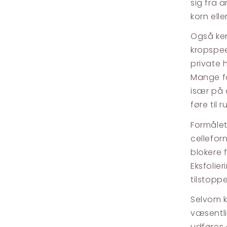
sig fra 
korn ell
Også ken
kropspee
private 
Mange f
især på 
føre til 
Formålet
cellefor
blokere 
Eksfoli
tilstopp
Selvom k
væsentli
udføres 