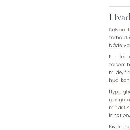
Hvad
Selvom k
forhold,
både val
For det f
følsom h
milde, fi
hud, kan
Hyppighe
gange o
mindst 4
irritatio
Bivirkni