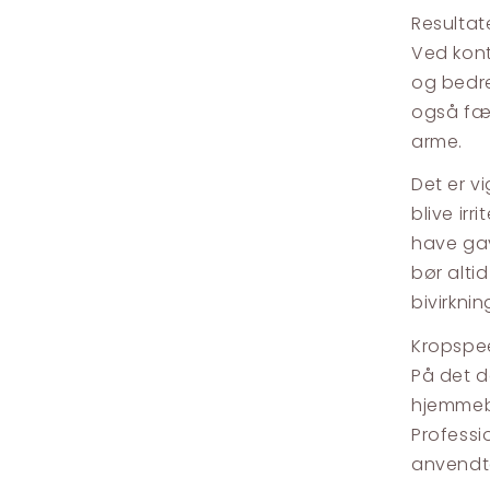
Resultat
Ved kont
og bedre
også fær
arme.
Det er v
blive irr
have gav
bør alti
bivirknin
Kropspee
På det d
hjemmebr
Professio
anvendte