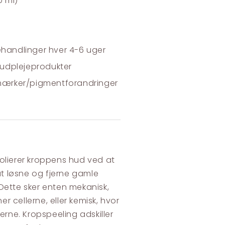
0 ml)
ehandlinger hver 4-6 uger
hudplejeprodukter
emærker/pigmentforandringer
olierer kroppens hud ved at
t løsne og fjerne gamle
. Dette sker enten mekanisk,
er cellerne, eller kemisk, hvor
erne. Kropspeeling adskiller