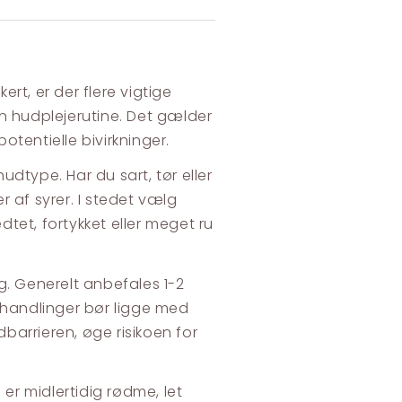
rt, er der flere vigtige
n hudplejerutine. Det gælder
tentielle bivirkninger.
hudtype. Har du sart, tør eller
 af syrer. I stedet vælg
dtet, fortykket eller meget ru
g. Generelt anbefales 1-2
handlinger bør ligge med
arrieren, øge risikoen for
 er midlertidig rødme, let