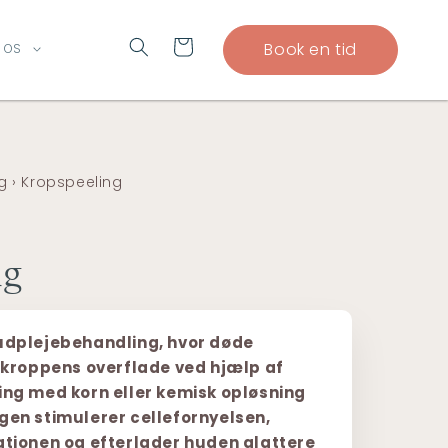
Indkøbskurv
Book en tid
 OS
g
›
Kropspeeling
ng
udplejebehandling, hvor døde
a kroppens overflade ved hjælp af
ing med korn eller kemisk opløsning
gen stimulerer cellefornyelsen,
ationen og efterlader huden glattere