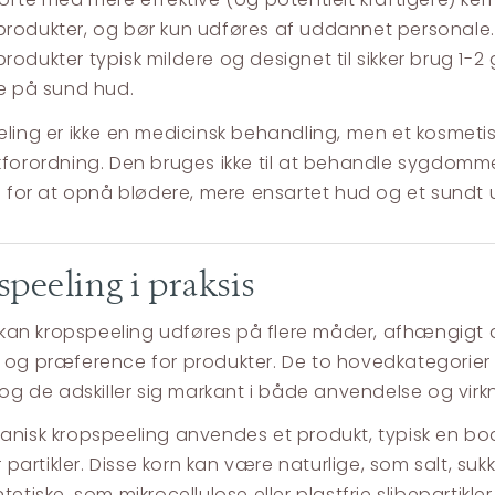
rodukter, og bør kun udføres af uddannet personale
odukter typisk mildere og designet til sikker brug 1-
e på sund hud.
ling er ikke en medicinsk behandling, men et kosmetisk 
forordning. Den bruges ikke til at behandle sygdomm
e for at opnå blødere, mere ensartet hud og et sundt
peeling i praksis
s kan kropspeeling udføres på flere måder, afhængigt 
og præference for produkter. De to hovedkategorier
 og de adskiller sig markant i både anvendelse og vi
nisk kropspeeling anvendes et produkt, typisk en bo
r partikler. Disse korn kan være naturlige, som salt, suk
etiske, som mikrocellulose eller plastfrie slibepartikle