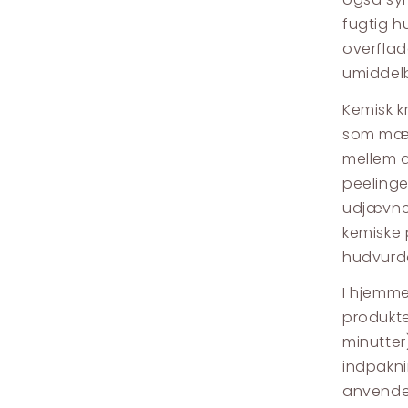
fugtig h
overflad
umiddelb
Kemisk k
som mæl
mellem d
peelinge
udjævne 
kemiske 
hudvurd
I hjemme
produkte
minutter
indpakni
anvende 