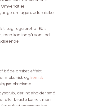
. Omvendt er
2 gange om ugen, uden risiko
tiltag reguleret af EU’s
e, men kan indgå som led i
 udseende.
af både ønsket effekt,
 er mekanisk og
kemisk
rkningsmekanisme.
dyscrub, der indeholder små
ker eller knuste kerner, men
r. Produktet masseres ind i