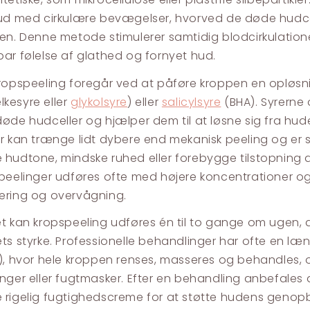
ud med cirkulære bevægelser, hvorved de døde hudcel
en. Denne metode stimulerer samtidig blodcirkulation
ar følelse af glathed og fornyet hud.
ropspeeling foregår ved at påføre kroppen en opløsn
kesyre eller
glykolsyre
) eller
salicylsyre
(BHA). Syrerne 
øde hudceller og hjælper dem til at løsne sig fra hud
r kan trænge lidt dybere end mekanisk peeling og er s
hudtone, mindske ruhed eller forebygge tilstopning af
peelinger udføres ofte med højere koncentrationer og
ering og overvågning.
t kan kropspeeling udføres én til to gange om ugen,
ts styrke. Professionelle behandlinger har ofte en l
), hvor hele kroppen renses, masseres og behandles,
nger eller fugtmasker. Efter en behandling anbefale
rigelig fugtighedscreme for at støtte hudens genop