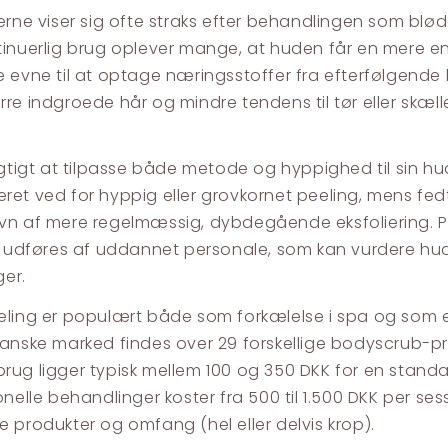
erne viser sig ofte straks efter behandlingen som bløde
inuerlig brug oplever mange, at huden får en mere en
 evne til at optage næringsstoffer fra efterfølgende 
re indgroede hår og mindre tendens til tør eller skæl
igtigt at tilpasse både metode og hyppighed til sin hud
iteret ved for hyppig eller grovkornet peeling, mens fed
n af mere regelmæssig, dybdegående eksfoliering. P
d udføres af uddannet personale, som kan vurdere hud
ger.
ling er populært både som forkælelse i spa og som e
anske marked findes over 29 forskellige bodyscrub-pr
ug ligger typisk mellem 100 og 350 DKK for en stand
nelle behandlinger koster fra 500 til 1.500 DKK per sess
 produkter og omfang (hel eller delvis krop).