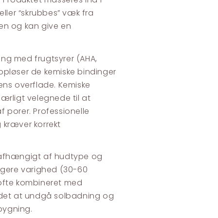
ler “skrubbes” væk fra
en og kan give en
ing med frugtsyrer (AHA,
opløser de kemiske bindinger
ens overflade. Kemiske
ærligt velegnede til at
 porer. Professionelle
 kræver korrekt
 afhængigt af hudtype og
ængere varighed (30-60
 ofte kombineret med
s det at undgå solbadning og
bygning.