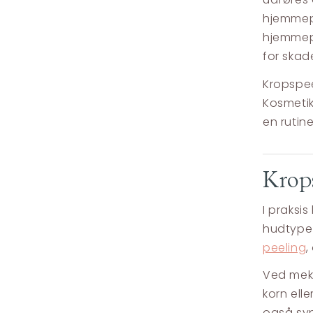
hjemmep
hjemmepr
for skad
Kropspee
Kosmetik
en rutin
Krops
I praksi
hudtype 
peeling
,
Ved meka
korn elle
også synt