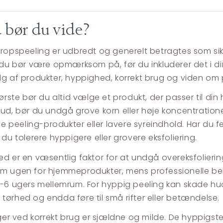
 bør du vide?
ropspeeling er udbredt og generelt betragtes som sikke
 du bør være opmærksom på, før du inkluderer det i di
g af produkter, hyppighed, korrekt brug og viden om po
ørste bør du altid vælge et produkt, der passer til din 
ud, bør du undgå grove korn eller høje koncentrationer
ne peeling-produkter eller lavere syreindhold. Har du fe
 du tolerere hyppigere eller grovere eksfoliering.
d er en væsentlig faktor for at undgå overeksfolierin
m ugen for hjemmeprodukter, mens professionelle be
-6 ugers mellemrum. For hyppig peeling kan skade hudb
n, tørhed og endda føre til små rifter eller betændelse.
nger ved korrekt brug er sjældne og milde. De hyppigste