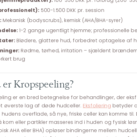
(hjemmeprodukter):
100-350 DKK pr. forbrug (200-35
professionelt):
500-1.500 DKK pr. session
:
Mekanisk (bodyscrubs), kemisk (AHA/BHA-syrer)
delse:
1-2 gange ugentligt hjemme; professionelle b
tater:
Blødere, glattere hud, forbedret optagelse af 
kninger:
Rødme, tørhed, irritation – sjældent brænd
rkert brug
 er Kropspeeling?
ling er en bred betegnelse for behandlinger, der eksf
et øverste lag af døde hudceller.
Eksfoliering
betyder a
ra hudens overflade, så nye, friske celler kan komme til
korn eller partikler masseres ind i huden og fysisk løsn
ypisk AHA eller BHA) opløser bindingerne mellem hudcell