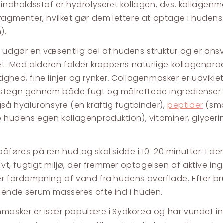
 indholdsstof er hydrolyseret kollagen, dvs. kollagenmol
ragmenter, hvilket gør dem lettere at optage i hudens
).
 udgør en væsentlig del af hudens struktur og er ansv
et. Med alderen falder kroppens naturlige kollagenproduk
ghed, fine linjer og rynker. Collagenmasker er udviklet 
tegn gennem både fugt og målrettede ingredienser. 
gså hyaluronsyre (en kraftig fugtbinder),
peptider
(små
e hudens egen kollagenproduktion), vitaminer, glyceri
åføres på ren hud og skal sidde i 10-20 minutter. I 
sivt, fugtigt miljø, der fremmer optagelsen af aktive in
r fordampning af vand fra hudens overflade. Efter br
ende serum masseres ofte ind i huden.
masker er især populære i Sydkorea og har vundet 