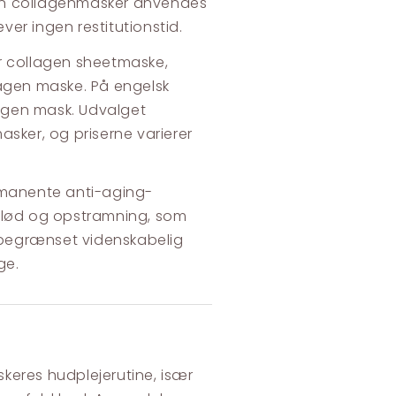
kan collagenmasker anvendes
er ingen restitutionstid.
r collagen sheetmaske,
lagen maske. På engelsk
agen mask. Udvalget
sker, og priserne varierer
rmanente anti-aging-
 glød og opstramning, som
g begrænset videnskabelig
ge.
keres hudplejerutine, især