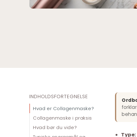
INDHOLDSFORTEGNELSE
Ordb
forkla
Hvad er Collagenmaske?
behand
Collagenmaske i praksis
Hvad bør du vide?
Type:
Typiske spørgsmål og