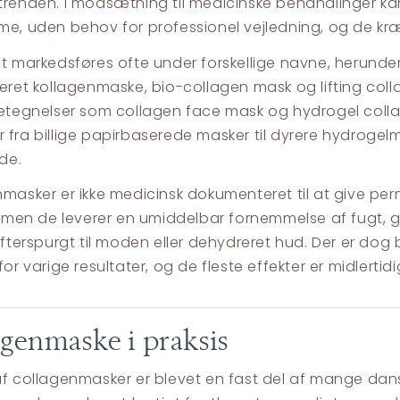
renden. I modsætning til medicinske behandlinger 
e, uden behov for professionel vejledning, og de kræv
t markedsføres ofte under forskellige navne, herunde
eret kollagenmaske, bio-collagen mask og lifting col
etegnelser som collagen face mask og hydrogel coll
fra billige papirbaserede masker til dyrere hydrogelma
nde.
masker er ikke medicinsk dokumenteret til at give pe
, men de leverer en umiddelbar fornemmelse af fugt,
efterspurgt til moden eller dehydreret hud. Der er do
or varige resultater, og de fleste effekter er midlertidi
genmaske i praksis
f collagenmasker er blevet en fast del af mange dans