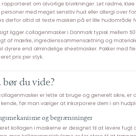
rapporteret om alvorlige bivirkninger. Let rødme, kløe e
 personer med meget sensitiv hud eller allergi over for
s derfor altid at teste masken på et lille hudområde 
igt ligger collagenmasker i Danmark typisk mellem 50
gt af mærke, ingredienssammensætning og materiale
l dyrere end almindelige sheetmasker. Pakker med fler
ret pris per styk.
 bør du vide?
ollagenmasker er lette at bruge og generelt sikre, er d
kende, før man vælger at inkorporere dem i sin hudple
ngsmekanisme og begrænsninger
eret kollagen i maskerne er designet til at levere fug