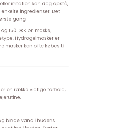
ller irritation kan dog opstå,
 enkelte ingredienser. Det
første gang.
 og 150 DKK pr. maske,
type. Hydrogelmasker er
e masker kan ofte købes til
er en række vigtige forhold,
jerutine.
t og binde vand i hudens