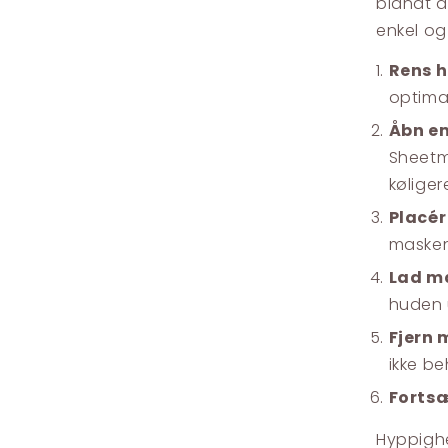
blandt d
enkel og
Rens 
optima
Åbn e
Sheetma
køliger
Placér
masken 
Lad ma
huden 
Fjern 
ikke be
Fortsæ
Hyppigh