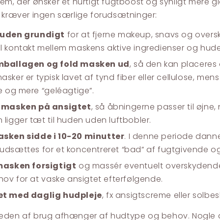
em, der ønsker et hurtigt fugtboost og synligt mere g
 kræver ingen særlige forudsætninger:
huden grundigt
for at fjerne makeup, snavs og oversk
l kontakt mellem maskens aktive ingredienser og hud
mballagen og fold masken ud
, så den kan placeres 
sker er typisk lavet af tynd fiber eller cellulose, me
e og mere “geléagtige”.
 masken på ansigtet
, så åbningerne passer til øjne
ligger tæt til huden uden luftbobler.
sken sidde i 10-20 minutter
. I denne periode dannes
udsættes for et koncentreret “bad” af fugtgivende og
masken forsigtigt
og massér eventuelt overskydende 
hov for at vaske ansigtet efterfølgende.
t med daglig hudpleje
, fx ansigtscreme eller solbes
eden af brug afhænger af hudtype og behov. Nogle