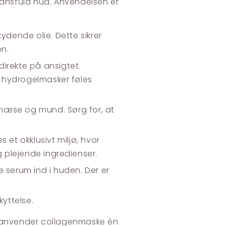
lansfuld hud. Anvendelsen er
ydende olie. Dette sikrer
en.
direkte på ansigtet.
ns hydrogelmasker føles
, næse og mund. Sørg for, at
 et okklusivt miljø, hvor
 plejende ingredienser.
serum ind i huden. Der er
kyttelse.
 anvender collagenmaske én