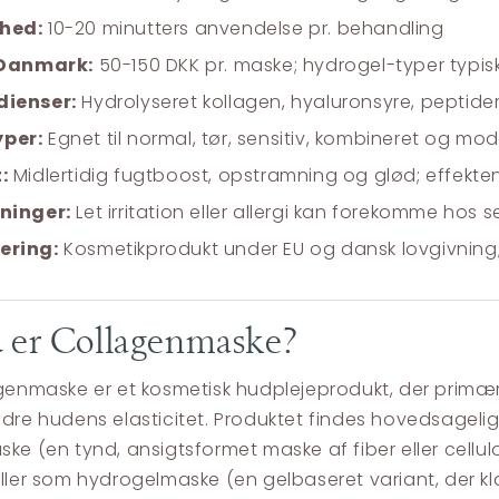
hed:
10-20 minutters anvendelse pr. behandling
i Danmark:
50-150 DKK pr. maske; hydrogel-typer typis
dienser:
Hydrolyseret kollagen, hyaluronsyre, peptider,
per:
Egnet til normal, tør, sensitiv, kombineret og m
:
Midlertidig fugtboost, opstramning og glød; effekten
kninger:
Let irritation eller allergi kan forekomme hos 
ering:
Kosmetikprodukt under EU og dansk lovgivning;
 er Collagenmaske?
genmaske er et kosmetisk hudplejeprodukt, der primært 
dre hudens elasticitet. Produktet findes hovedsageli
ke (en tynd, ansigtsformet maske af fiber eller cel
eller som hydrogelmaske (en gelbaseret variant, der kl