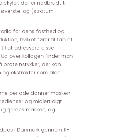
ekyler, der er nedbrudt til
 øverste lag (stratum
arlig for dens fasthed og
tion, hvilket fører til tab af
til at adressere disse
Ud over kollagen finder man
 proteinstykker, der kan
n og ekstrakter som aloe
denne periode danner masken
gredienser og midlertidigt
ug fjernes masken, og
indpas i Danmark gennem K-