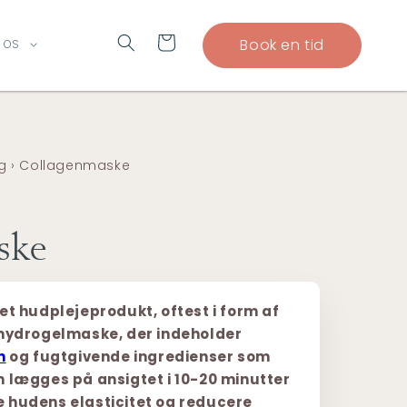
Indkøbskurv
Book en tid
 OS
g
›
Collagenmaske
ske
et hudplejeprodukt, oftest i form af
hydrogelmaske, der indeholder
n
og fugtgivende ingredienser som
n lægges på ansigtet i 10-20 minutter
øge hudens elasticitet og reducere