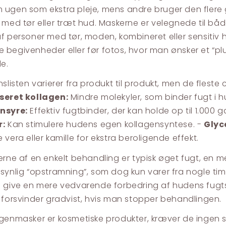
ugen som ekstra pleje, mens andre bruger den flere g
 med tør eller træt hud. Maskerne er velegnede til b
f personer med tør, moden, kombineret eller sensitiv
lige begivenheder eller før fotos, hvor man ønsker et “p
e.
nslisten varierer fra produkt til produkt, men de flest
seret kollagen:
Mindre molekyler, som binder fugt i h
nsyre:
Effektiv fugtbinder, der kan holde op til 1.000
r:
Kan stimulere hudens egen kollagensyntese. -
Glyc
 vera eller kamille for ekstra beroligende effekt.
erne af en enkelt behandling er typisk øget fugt, en 
synlig “opstramning”, som dog kun varer fra nogle tim
 give en mere vedvarende forbedring af hudens fugts
 forsvinder gradvist, hvis man stopper behandlingen.
genmasker er kosmetiske produkter, kræver de ingen sæ