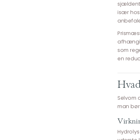
sjældent 
især hos
anbefale
Prismæss
afhængi
som rege
en reduce
Hvad
Selvom c
man bør 
Virkni
Hydrolys