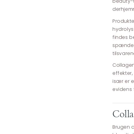
beauty-t
derhjemm
Produkte
hydrolys
findes b
spænder 
tilsvare
Collagen
effekter
især er 
evidens f
Colla
Brugen a