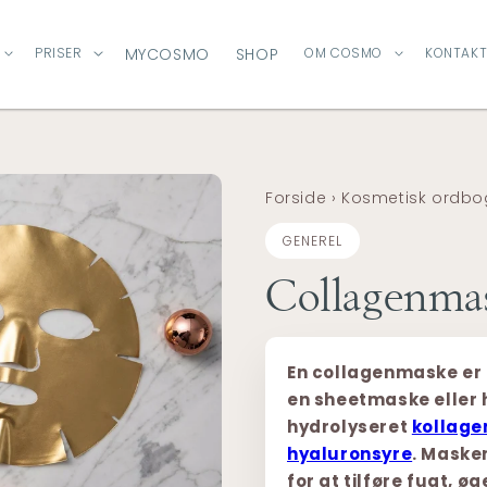
PRISER
MYCOSMO
SHOP
OM COSMO
KONTAKT
Forside
›
Kosmetisk ordbo
GENEREL
Collagenma
En collagenmaske er 
en sheetmaske eller 
hydrolyseret
kollage
hyaluronsyre
. Maske
for at tilføre fugt, 