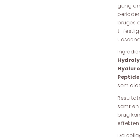
gang om 
perioder
bruges a
til fest
udseend
Ingredie
Hydroly
Hyaluro
Peptide
som aloe
Resultat
samt en 
brug kan
effekten
Da colla