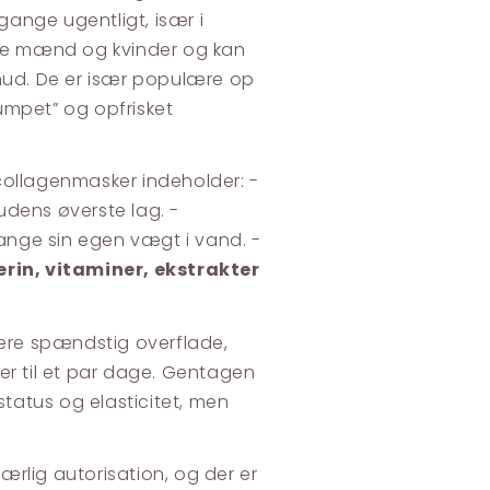
ange ugentligt, især i
åde mænd og kvinder og kan
 hud. De er især populære op
lumpet” og opfrisket
e collagenmasker indeholder: -
udens øverste lag. -
 gange sin egen vægt i vand. -
erin, vitaminer, ekstrakter
mere spændstig overflade,
er til et par dage. Gentagen
tatus og elasticitet, men
rlig autorisation, og der er