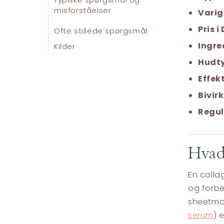
misforståelser
Varig
Pris 
Ofte stillede spørgsmål
Ingre
Kilder
Hudty
Effekt
Bivir
Regul
Hvad
En colla
og forbe
sheetmas
serum
) 