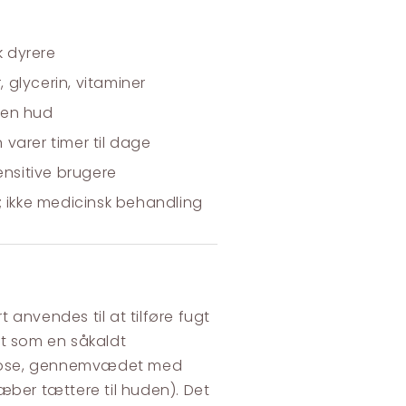
k dyrere
 glycerin, vitaminer
oden hud
 varer timer til dage
sensitive brugere
 ikke medicinsk behandling
anvendes til at tilføre fugt
gt som en såkaldt
lulose, gennemvædet med
æber tættere til huden). Det