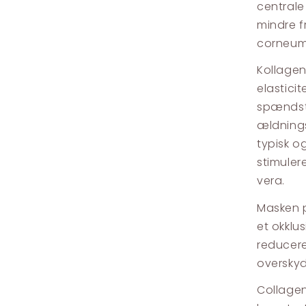
centrale
mindre f
corneum
Kollagen
elasticit
spændsti
ældnings
typisk o
stimuler
vera.
Masken p
et okklu
reducere
overskyd
Collagen