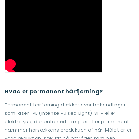
Hvad er permanent hårfjerning?
Permanent hårfjerning dækker over behandlinger
som laser, IPL (Intense Pulsed Light), SHR eller
elektrolyse, der enten ødelægger eller permanent
hæmmer hårsækkens produktion af hår. Målet er en
varig reduktion, særligt på områder som ben,