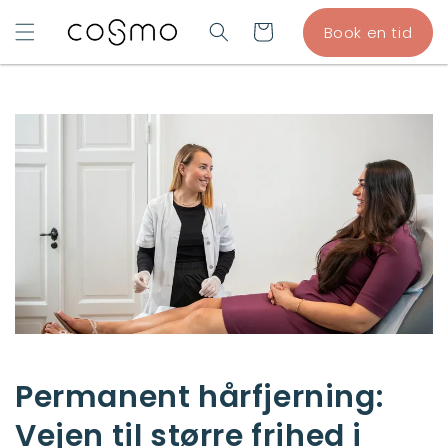
GÅ TIL
Indkøbskurv
Book en tid
INDHOLD
Permanent hårfjerning:
Vejen til større frihed i