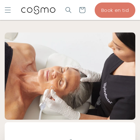
GÅ TIL
Indkøbskurv
Book en tid
INDHOLD