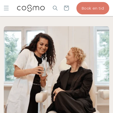
GÅ TIL
Indkøbskurv
Book en tid
INDHOLD