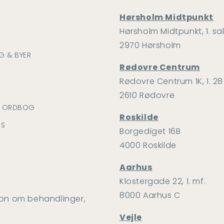
Hørsholm Midtpunkt
Hørsholm Midtpunkt, 1. sa
2970 Hørsholm
G & BYER
Rødovre Centrum
Rødovre Centrum 1K, 1. 28
2610 Rødovre
K ORDBOG
Roskilde
OS
Borgediget 16B
4000 Roskilde
Aarhus
Klostergade 22, 1. mf.
8000 Aarhus C
ion om behandlinger,
Vejle