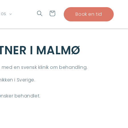
Indkøbskurv
Book en tid
 OS
TNER I MALMØ
e med en svensk klinik om behandling.
ikken i Sverige.
ønsker behandlet.