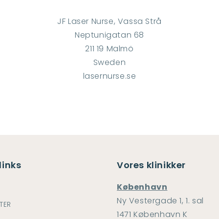
JF Laser Nurse, Vassa Strå
Neptunigatan 68
211 19 Malmö
Sweden
lasernurse.se
links
Vores klinikker
København
Ny Vestergade 1, 1. sal
TER
1471 København K