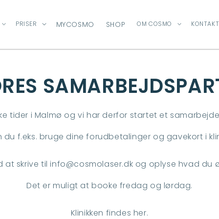
PRISER
MYCOSMO
SHOP
OM COSMO
KONTAKT
RES SAMARBEJDSPAR
oke tider i Malmø og vi har derfor startet et samarbejd
n du f.eks. bruge dine forudbetalinger og gavekort i klin
d at skrive til info@cosmolaser.dk og oplyse hvad du 
Det er muligt at booke fredag og lørdag.
Klinikken findes her.