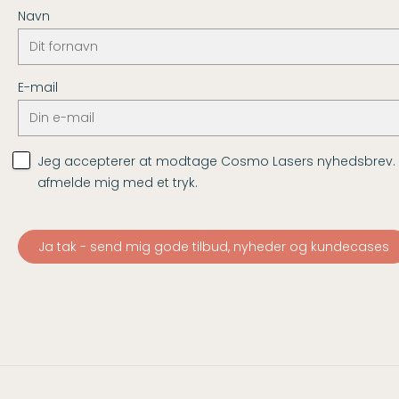
Navn
E-mail
Jeg accepterer at modtage Cosmo Lasers nyhedsbrev. Je
afmelde mig med et tryk.
Ja tak - send mig gode tilbud, nyheder og kundecases