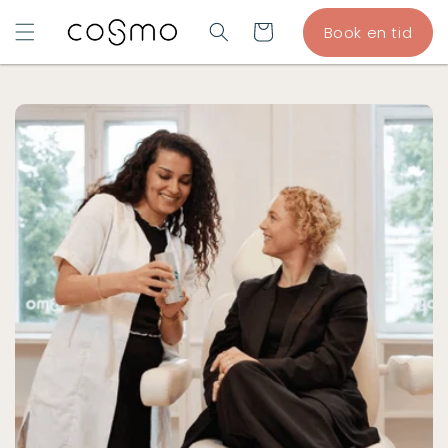
GÅ TIL
Indkøbskurv
Book en tid
INDHOLD