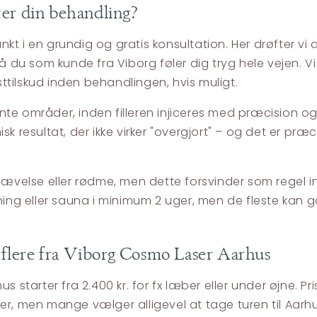
ter din behandling?
kt i en grundig og gratis konsultation. Her drøfter vi
 du som kunde fra Viborg føler dig tryg hele vejen. 
tilskud inden behandlingen, hvis muligt.
e områder, inden filleren injiceres med præcision og s
k resultat, der ikke virker "overgjort" – og det er præc
 hævelse eller rødme, men dette forsvinder som regel i
dning eller sauna i minimum 2 uger, men de fleste kan
er flere fra Viborg Cosmo Laser Aarhus
hus starter fra 2.400 kr. for fx læber eller under øjn
iller, men mange vælger alligevel at tage turen til Aarh