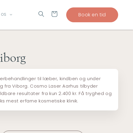
Indkøbskurv
Book en tid
 OS
Viborg
llerbehandlinger til læber, kindben og under
ig fra Viborg. Cosmo Laser Aarhus tilbyder
ldbare resultater fra kun 2.400 kr. Få tryghed og
s mest erfarne kosmetiske klinik.