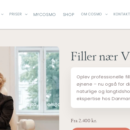
PRISER
MYCOSMO
SHOP
OM COSMO
KONTAKT
Filler nær 
Oplev professionelle fi
øjnene – nu også for d
naturlige og langtidsho
ekspertise hos Danmark
Fra 2.400 kr.