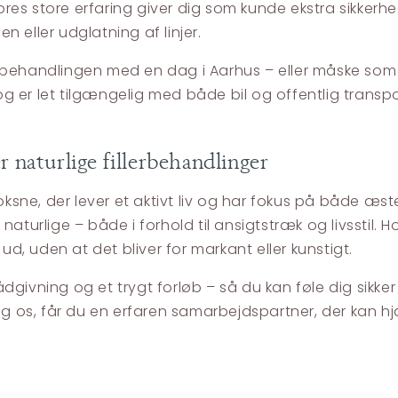
es store erfaring giver dig som kunde ekstra sikkerhed
 eller udglatning af linjer.
behandlingen med en dag i Aarhus – eller måske som e
ralt og er let tilgængelig med både bil og offentlig tran
naturlige fillerbehandlinger
e, der lever et aktivt liv og har fokus på både æsteti
 naturlige – både i forhold til ansigtstræk og livssti
ud, uden at det bliver for markant eller kunstigt.
givning og et trygt forløb – så du kan føle dig sikker p
os, får du en erfaren samarbejdspartner, der kan hjæ