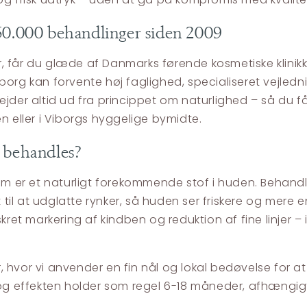
350.000 behandlinger siden 2009
r, får du glæde af Danmarks førende kosmetiske klin
borg kan forvente høj faglighed, specialiseret vejledn
der altid ud fra princippet om naturlighed – så du får en
n eller i Viborgs hyggelige bymidte.
n behandles?
som er et naturligt forekommende stof i huden. Behand
il at udglatte rynker, så huden ser friskere og mere e
kret markering af kindben og reduktion af fine linjer – 
hvor vi anvender en fin nål og lokal bedøvelse for at 
, og effekten holder som regel 6-18 måneder, afhængi