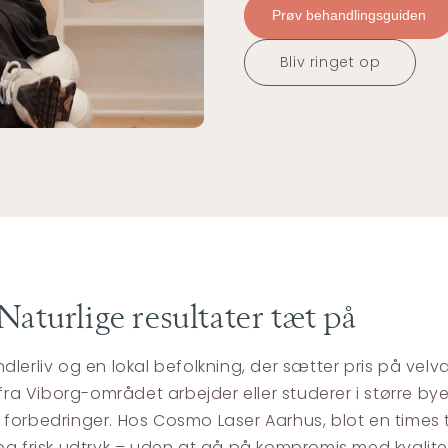
Prøv behandlingsguiden
Bliv ringet op
Naturlige resultater tæt på
 pendlerliv og en lokal befolkning, der sætter pris på v
ere fra Viborg-området arbejder eller studerer i større 
forbedringer. Hos Cosmo Laser Aarhus, blot en times tr
t og frisk udtryk – uden at gå på kompromis med kvalitet