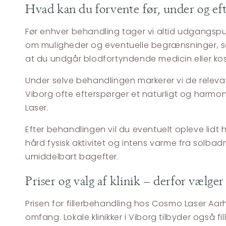
Hvad kan du forvente før, under og ef
Før enhver behandling tager vi altid udgangspun
om muligheder og eventuelle begrænsninger, så
at du undgår blodfortyndende medicin eller kost
Under selve behandlingen markerer vi de relevant
Viborg ofte efterspørger et naturligt og harmonis
Laser.
Efter behandlingen vil du eventuelt opleve lidt
hård fysisk aktivitet og intens varme fra solba
umiddelbart bagefter.
Priser og valg af klinik – derfor vælg
Prisen for fillerbehandling hos Cosmo Laser Aar
omfang. Lokale klinikker i Viborg tilbyder også f