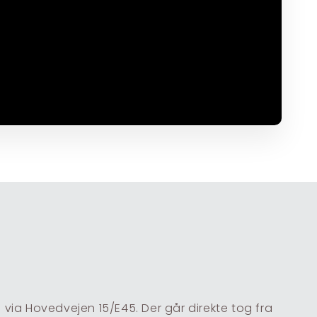
l via Hovedvejen 15/E45. Der går direkte tog fra