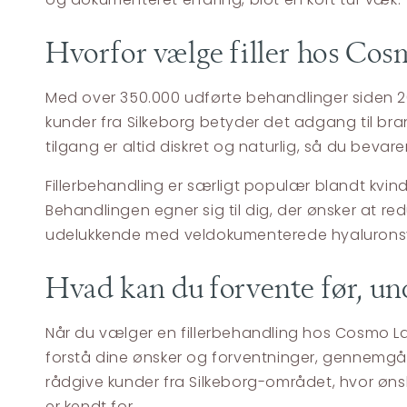
Hvorfor vælge filler hos Cosm
Med over 350.000 udførte behandlinger siden 20
kunder fra Silkeborg betyder det adgang til bra
tilgang er altid diskret og naturlig, så du beva
Fillerbehandling er særligt populær blandt kvin
Behandlingen egner sig til dig, der ønsker at redu
udelukkende med veldokumenterede hyaluronsyre-
Hvad kan du forvente før, und
Når du vælger en fillerbehandling hos Cosmo Lase
forstå dine ønsker og forventninger, gennemgå
rådgive kunder fra Silkeborg-området, hvor ønske
er kendt for.