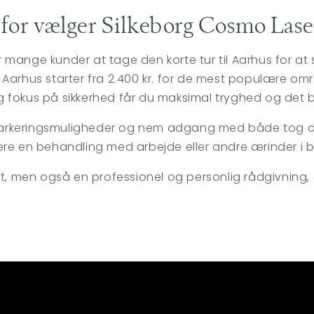
derfor vælger Silkeborg Cosmo Las
ger mange kunder at tage den korte tur til Aarhus for 
aser Aarhus starter fra 2.400 kr. for de mest populære
 fokus på sikkerhed får du maksimal tryghed og det b
e parkeringsmuligheder og nem adgang med både tog og 
binere en behandling med arbejde eller andre ærinder i 
øft, men også en professionel og personlig rådgivning