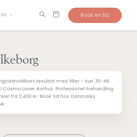
Indkøbskurv
Book en tid
 OS
ilkeborg
ngtidsholdbart resultat med filler – kun 35-45
til Cosmo Laser Aarhus. Professionel behandling
ynker fra 2.400 kr. Book tid hos Danmarks
ik.