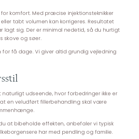
or komfort. Med præcise injektionsteknikker
 eller tabt volumen kan korrigeres. Resultatet
lagt sig. Der er minimal nedetid, så du hurtigt
gs skove og søer.
or få dage. Vi giver altid grundig vejledning
sstil
 naturligt udseende, hvor forbedringer ikke er
t en veludført fillerbehandling skal være
e sammenhænge.
u at bibeholde effekten, anbefaler vi typisk
ilkeborgensere har med pendling og familie.