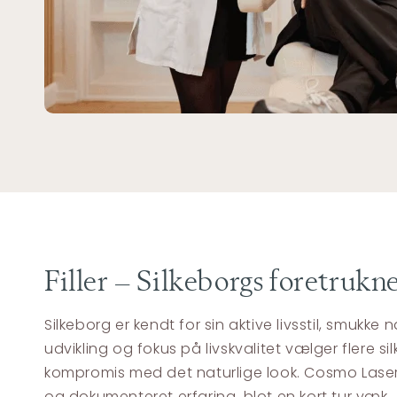
Filler – Silkeborgs foretrukne
Silkeborg er kendt for sin aktive livsstil, smu
udvikling og fokus på livskvalitet vælger flere 
kompromis med det naturlige look. Cosmo Laser Aa
og dokumenteret erfaring, blot en kort tur væk.