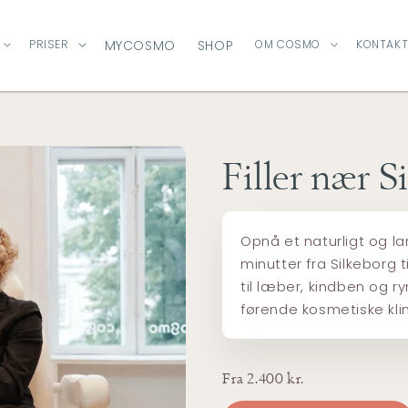
PRISER
MYCOSMO
SHOP
OM COSMO
KONTAKT
Filler nær S
Opnå et naturligt og la
minutter fra Silkeborg 
til læber, kindben og r
førende kosmetiske klin
Fra 2.400 kr.