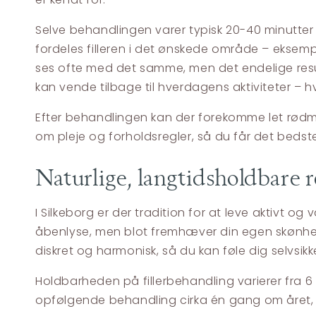
Selve behandlingen varer typisk 20-40 minutte
fordeles filleren i det ønskede område – eksempel
ses ofte med det samme, men det endelige result
kan vende tilbage til hverdagens aktiviteter – hv
Efter behandlingen kan der forekomme let rødme 
om pleje og forholdsregler, så du får det bedste
Naturlige, langtidsholdbare re
I Silkeborg er der tradition for at leve aktivt
åbenlyse, men blot fremhæver din egen skønhed.
diskret og harmonisk, så du kan føle dig selvsik
Holdbarheden på fillerbehandling varierer fra 6
opfølgende behandling cirka én gang om året, h