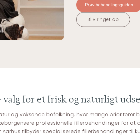
Prøv behandlingsguiden
Bliv ringet op
 valg for et frisk og naturligt ud
kke natur og voksende befolkning, hvor mange prioriter
silkeborgensere professionelle fillerbehandlinger for a
rhus tilbyder specialiserede fillerbehandlinger til ku