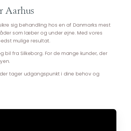
er Aarhus
at sikre sig behandling hos en af Danmarks mest
 områder som læber og under øjne. Med vores
edst mulige resultat.
bil fra Silkeborg. For de mange kunder, der
byen.
, der tager udgangspunkt i dine behov og