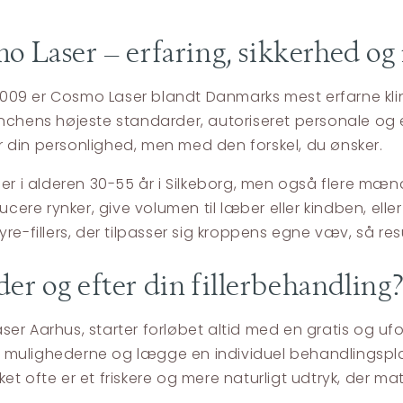
o Laser – erfaring, sikkerhed og n
09 er Cosmo Laser blandt Danmarks mest erfarne klini
nchens højeste standarder, autoriseret personale og e
rer din personlighed, men med den forskel, du ønsker.
der i alderen 30-55 år i Silkeborg, men også flere mæn
cere rynker, give volumen til læber eller kindben, eller
fillers, der tilpasser sig kroppens egne væv, så resu
er og efter din fillerbehandling
r Aarhus, starter forløbet altid med en gratis og uforp
 mulighederne og lægge en individuel behandlingspla
t ofte er et friskere og mere naturligt udtryk, der mat