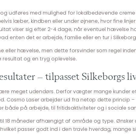
r og udføres med mulighed for lokalbedøvende creme f
vis læber, kindben eller under øjnene, hvor fine linjer
at viser sig efter 2-4 dage, når eventuel hævelse har 
ad enten det er arbejde, familie eller en tur i Silkebor
eller hævelse, men dette forsvinder som regel inden f
 resultat og en tryg oplevelse.
sultater – tilpasset Silkeborgs liv
 og være meget udendørs. Derfor vægter mange kunder et
 Cosmo Laser arbejder ud fra netop dette princip – a
ker både på arbejde, til fritidsaktiviteter og i social
 til 18 måneder afhængigt af område og type. Ønsker d
vilket passer godt ind i den travle hverdag, mange s