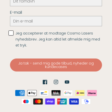
E-mail
Jeg accepterer at modtage Cosmo Lasers
nyhedsbrev. Jeg kan altid let afmelde mig med
et tryk.
Ja tak - send mig gode tilbud, nyheder og
kundecases
Facebook
Instagram
YouTube
Betalingsmetoder