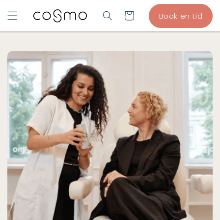
GÅ TIL
Indkøbskurv
Book en tid
INDHOLD